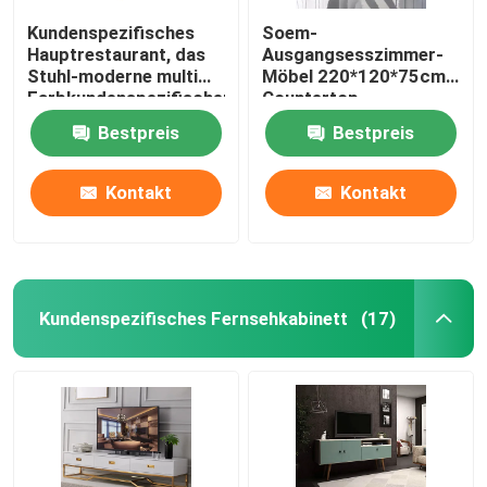
Kundenspezifisches
Soem-
Hauptrestaurant, das
Ausgangsesszimmer-
Stuhl-moderne multi
Möbel 220*120*75cm
Farbkundenspezifischen
Countertop-
Plastikstuhl speist
Speisetisch
Bestpreis
Bestpreis
Kontakt
Kontakt
Kundenspezifisches Fernsehkabinett
(17)