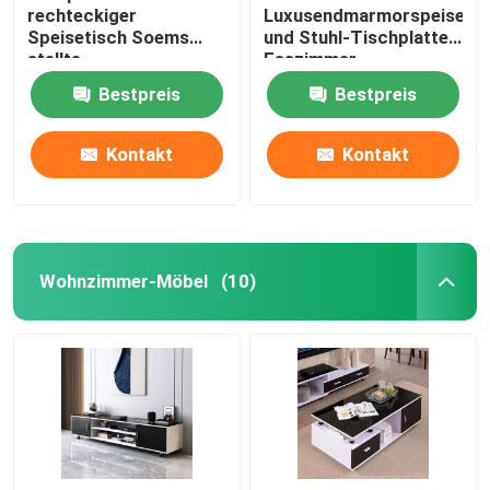
rechteckiger
Luxusendmarmorspeisetis
Speisetisch Soems
und Stuhl-Tischplatte-
stellte
Esszimmer-
Marmoresszimmer-
Ausgangsmöbel
Bestpreis
Bestpreis
Möbel ein
Kontakt
Kontakt
Wohnzimmer-Möbel
(10)