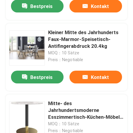
Bestpreis
Kontakt
Kleiner Mitte des Jahrhunderts
Faux-Marmor-Speisetisch-
Antifingerabdruck 20.4kg
MOQ：10 Sätze
Preis：Negotiable
Bestpreis
Kontakt
Nach Hause
Mitte- des
Jahrhundertsmoderne
Über uns
Esszimmertisch-Küchen-Möbel
20.4kg nach Maß
MOQ：10 Sätze
Kontakte
Preis：Negotiable