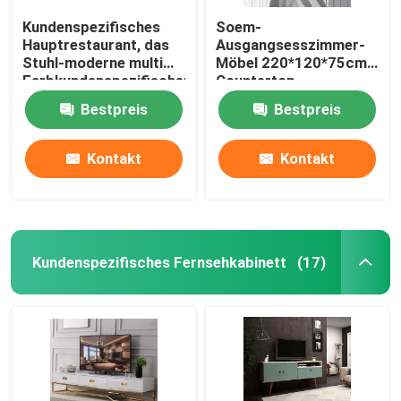
Kundenspezifisches
Soem-
Hauptrestaurant, das
Ausgangsesszimmer-
Stuhl-moderne multi
Möbel 220*120*75cm
Farbkundenspezifischen
Countertop-
Plastikstuhl speist
Speisetisch
Bestpreis
Bestpreis
Kontakt
Kontakt
Kundenspezifisches Fernsehkabinett
(17)