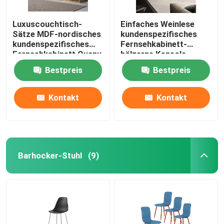
Luxuscouchtisch-
Einfaches Weinlese
Sätze MDF-nordisches
kundenspezifisches
kundenspezifisches
Fernsehkabinett-
Fernsehkabinett Quanu
hölzerne Konsole
Fernsehstand-
Bestpreis
Bestpreis
Unterhaltungszentrum-
Medien
Kontakt
Kontakt
Barhocker-Stuhl
(9)