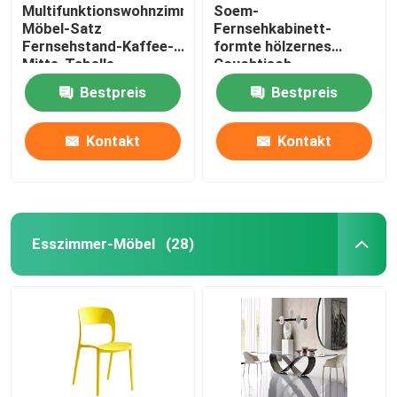
Multifunktionswohnzimmer-
Soem-
Möbel-Satz
Fernsehkabinett-
Fernsehstand-Kaffee-
formte hölzernes
Mitte-Tabelle
Couchtisch-
Glasquadrat einfache
Bestpreis
Bestpreis
Lagerung
Kontakt
Kontakt
Esszimmer-Möbel
(28)