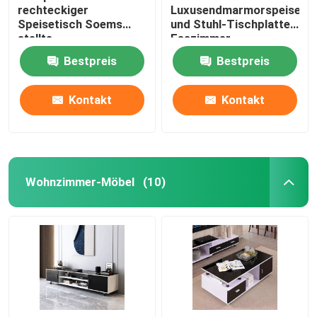
rechteckiger
Luxusendmarmorspeisetis
Speisetisch Soems
und Stuhl-Tischplatte-
stellte
Esszimmer-
Marmoresszimmer-
Ausgangsmöbel
Bestpreis
Bestpreis
Möbel ein
Kontakt
Kontakt
Wohnzimmer-Möbel
(10)