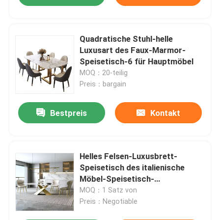
Quadratische Stuhl-helle
Luxusart des Faux-Marmor-
Speisetisch-6 für Hauptmöbel
MOQ：20-teilig
Preis：bargain
Bestpreis
Kontakt
Helles Felsen-Luxusbrett-
Speisetisch des italienische
Möbel-Speisetisch-
220*120*75cm
MOQ：1 Satz von
Preis：Negotiable