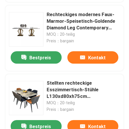
Rechteckiges modernes Faux-
Marmor-Speisetisch-Goldende
Diamond Leg Contemporary
Style
MOQ：20-teilig
Preis：bargain
Bestpreis
Kontakt
Stellten rechteckige
Esszimmertisch-Stühle
L130xd80xh75cm
Marmoresszimmer-Möbel ein
MOQ：20-teilig
Preis：bargain
Bestpreis
Kontakt