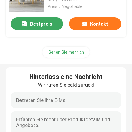
Preis：Negotiable
Speisetisch und Stühle
Bestpreis
Kontakt
Eames, das Stuhl speist
Sehen Sie mehr an
Metallrahmen Fernsehkabinett
Ausgeglichener Glastisch
Hinterlass eine Nachricht
Wir rufen Sie bald zurück!
Speisetisch des Fauxmarmors
Fernsehtabellen-Kabinett