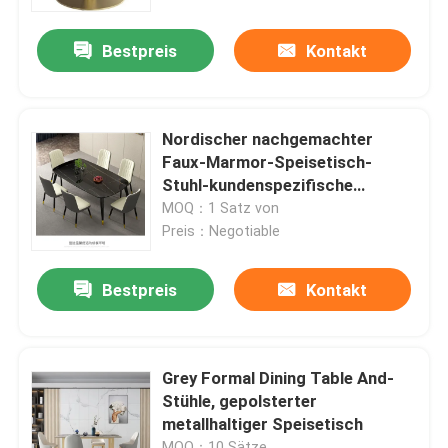
Bestpreis
Kontakt
Produkte
Hauptraum-Möbel
Nordischer nachgemachter
Faux-Marmor-Speisetisch-
Wohnzimmer-Möbel
Stuhl-kundenspezifische
Farbe/Größe
MOQ：1 Satz von
Preis：Negotiable
Esszimmer-Möbel
Bestpreis
Kontakt
Kundenspezifisches Fernsehkabinett
Barhocker-Stuhl
Grey Formal Dining Table And-
Stühle, gepolsterter
metallhaltiger Speisetisch
Kundenspezifische Couchtische
MOQ：10 Sätze