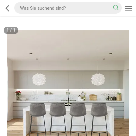
1
/
1