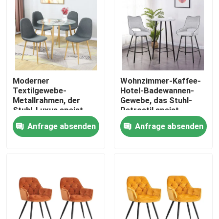
Fabrik-Ausflug
Qualitätskontrolle
Moderner
Wohnzimmer-Kaffee-
Treten Sie mit uns in Verbindung
Textilgewebe-
Hotel-Badewannen-
Metallrahmen, der
Gewebe, das Stuhl-
Stuhl-Luxus speist
Retrostil speist
Fordern Sie ein Zitat
Anfrage absenden
Anfrage absenden
Hauptraum-Möbel
Wohnzimmer-Möbel
Esszimmer-Möbel