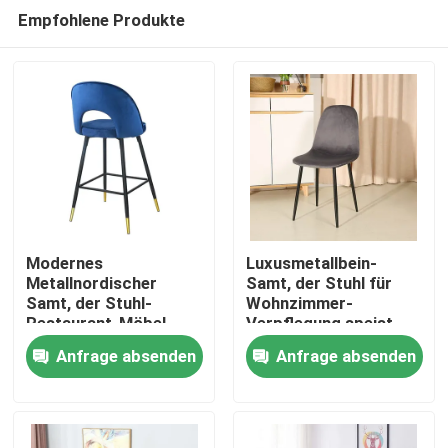
Empfohlene Produkte
Modernes
Luxusmetallbein-
Metallnordischer
Samt, der Stuhl für
Samt, der Stuhl-
Wohnzimmer-
Haus
Restaurant-Möbel
Verpflegung speist
speist
Anfrage absenden
Anfrage absenden
Produkte
Über uns