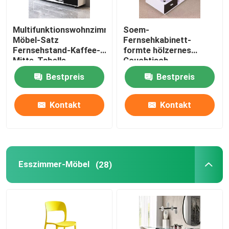
Multifunktionswohnzimmer-
Soem-
Möbel-Satz
Fernsehkabinett-
Fernsehstand-Kaffee-
formte hölzernes
Mitte-Tabelle
Couchtisch-
Glasquadrat einfache
Bestpreis
Bestpreis
Lagerung
Kontakt
Kontakt
Nach Hause
Esszimmer-Möbel
(28)
Über uns
Kontakte