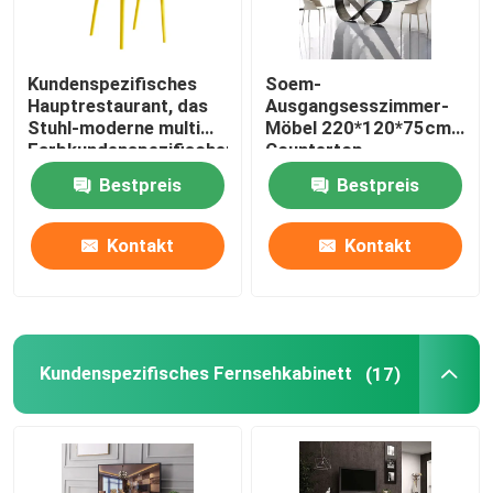
Produkte
Kundenspezifisches
Soem-
Hauptrestaurant, das
Ausgangsesszimmer-
Stuhl-moderne multi
Möbel 220*120*75cm
Hauptraum-Möbel
Farbkundenspezifischen
Countertop-
Plastikstuhl speist
Speisetisch
Bestpreis
Bestpreis
Wohnzimmer-Möbel
Kontakt
Kontakt
Esszimmer-Möbel
Kundenspezifisches Fernsehkabinett
Kundenspezifisches Fernsehkabinett
(17)
Barhocker-Stuhl
Kundenspezifische Couchtische