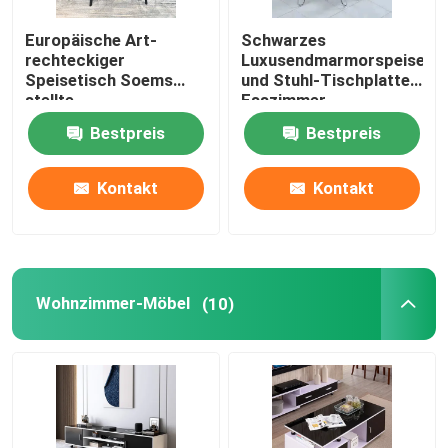
Europäische Art-
Schwarzes
rechteckiger
Luxusendmarmorspeisetis
Speisetisch Soems
und Stuhl-Tischplatte-
stellte
Esszimmer-
Marmoresszimmer-
Ausgangsmöbel
Bestpreis
Bestpreis
Möbel ein
Kontakt
Kontakt
Wohnzimmer-Möbel
(10)