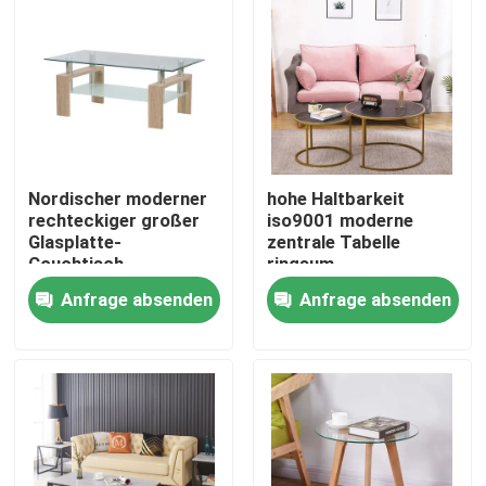
Nordischer moderner
hohe Haltbarkeit
rechteckiger großer
iso9001 moderne
Glasplatte-
zentrale Tabelle
Couchtisch-
ringsum
stromlinienförmiges
Marmorcouchtisch
Anfrage absenden
Anfrage absenden
Entwurf Soem
Nach Hause
Über uns
Kontakte