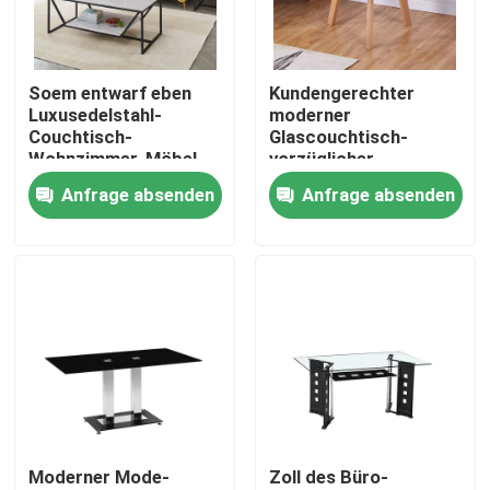
Produkte
Soem entwarf eben
Kundengerechter
Luxusedelstahl-
moderner
Hauptraum-Möbel
Couchtisch-
Glascouchtisch-
Wohnzimmer-Möbel
vorzüglicher
zusammenpassender
Anfrage absenden
Anfrage absenden
Wohnzimmer-Möbel
Glasrundtisch
Esszimmer-Möbel
Kundenspezifisches Fernsehkabinett
Barhocker-Stuhl
Moderner Mode-
Zoll des Büro-
Kundenspezifische Couchtische