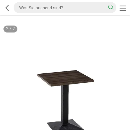
2
/
2