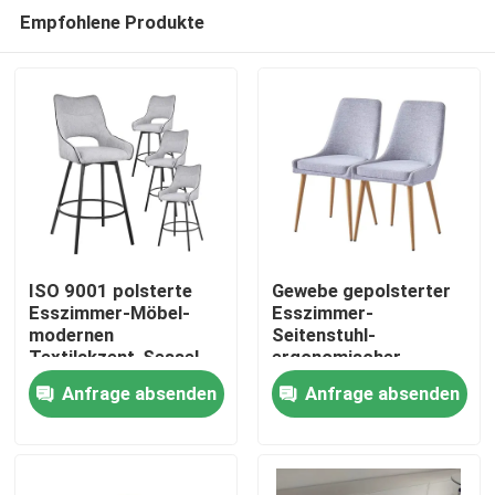
Empfohlene Produkte
ISO 9001 polsterte
Gewebe gepolsterter
Esszimmer-Möbel-
Esszimmer-
modernen
Seitenstuhl-
Nach Hause
Textilakzent-Sessel
ergonomischer
mit den Metallbeinen
hinterer Entwurf weiß
Anfrage absenden
Anfrage absenden
Über uns
Kontakte