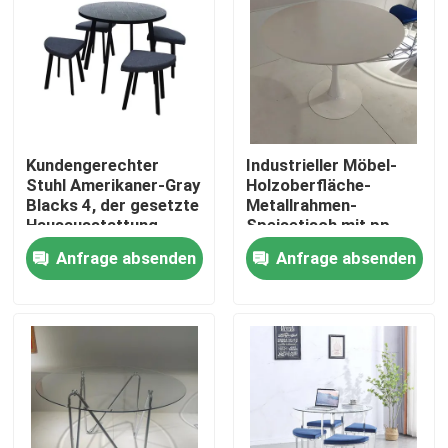
Produkte
Hauptraum-Möbel
Kundengerechter
Industrieller Möbel-
Wohnzimmer-Möbel
Stuhl Amerikaner-Gray
Holzoberfläche-
Blacks 4, der gesetzte
Metallrahmen-
Hausausstattung
Speisetisch mit pp.,
speist
die Stuhl speisen
Esszimmer-Möbel
Anfrage absenden
Anfrage absenden
Kundenspezifisches Fernsehkabinett
Barhocker-Stuhl
Kundenspezifische Couchtische