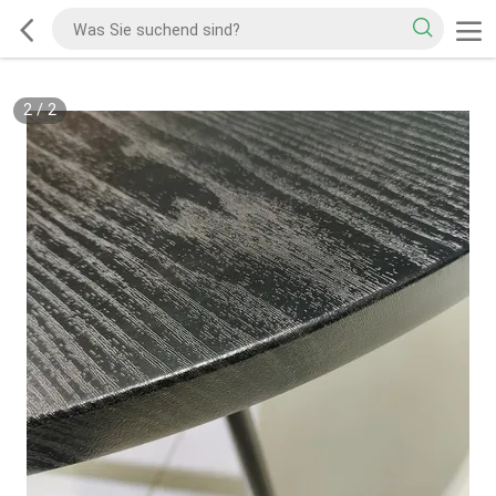
2
/
2