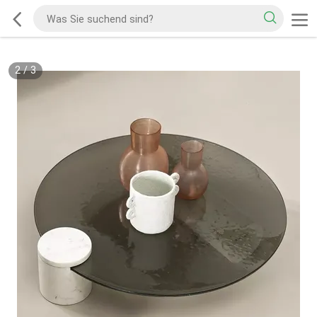
2
/
3