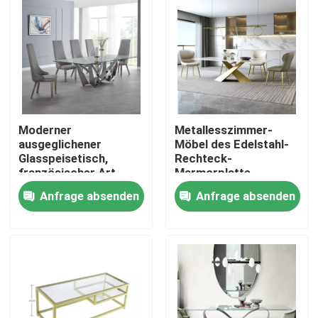
Moderner
Metallesszimmer-
ausgeglichener
Möbel des Edelstahl-
Glasspeisetisch,
Rechteck-
französischer Art-
Marmorplatte-
Edelstahl-Speisetisch
Speisetisch-
Anfrage absenden
Anfrage absenden
220*120*75cm
Haus
Produkte
Über uns