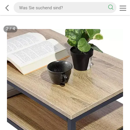
2
/
4