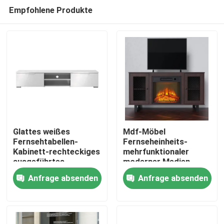
Empfohlene Produkte
Glattes weißes
Mdf-Möbel
Fernsehtabellen-
Fernseheinheits-
Kabinett-rechteckiges
mehrfunktionaler
Nach Hause
ausgeführtes
moderner Medien
hölzernes Tisch für
Fernsehstand mit
Anfrage absenden
Anfrage absenden
Systemkonsole
Speicherregal
Über uns
Fernsehkabinett
Kontakte