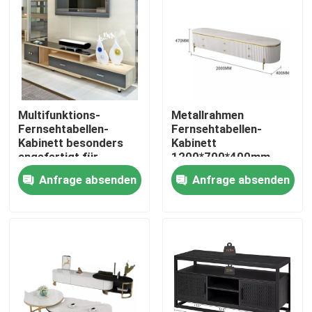
Produkte
Hauptraum-Möbel
Multifunktions-
Metallrahmen
Wohnzimmer-Möbel
Fernsehtabellen-
Fernsehtabellen-
Kabinett besonders
Kabinett
angefertigt für
1200*700*400mm
Schlafzimmer/Empfangsbereich
milderte Glas-
Esszimmer-Möbel
Anfrage absenden
Anfrage absenden
Fernseheinheit
Kundenspezifisches Fernsehkabinett
Barhocker-Stuhl
Kundenspezifische Couchtische