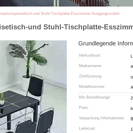
armorspeisetisch-und Stuhl-Tischplatte-Esszimmer-Ausgangsmöbel
etisch-und Stuhl-Tischplatte-Esszi
Grundlegende Infor
Herkunftsort:
L
Markenname:
A
Zertifizierung:
i
Modellnummer:
A
Min Bestellmenge:
2
Preis:
b
Verpackung Informationen:
B
Lieferzeit:
1