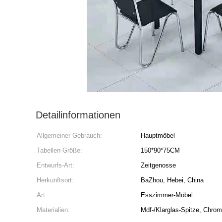
Detailinformationen
Allgemeiner Gebrauch:
Hauptmöbel
Tabellen-Größe:
150*90*75CM
Entwurfs-Art:
Zeitgenosse
Herkunftsort:
BaZhou, Hebei, China
Art:
Esszimmer-Möbel
Materialien:
Mdf-/Klarglas-Spitze, Chro