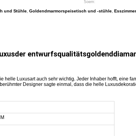
Soem:
h und Stühle
Goldendmarmorspeisetisch und -stühle
Esszimme
,
,
usder entwurfsqualitätsgoldenddiaman
die helle Luxusart auch sehr wichtig. Jeder Inhaber hofft, eine 
berühmter Designer sagte einmal, dass die helle Luxusdekorati
CM