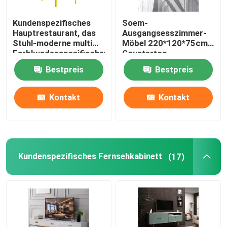
Kundenspezifisches
Soem-
Hauptrestaurant, das
Ausgangsesszimmer-
Stuhl-moderne multi
Möbel 220*120*75cm
Farbkundenspezifischen
Countertop-
Plastikstuhl speist
Speisetisch
Bestpreis
Bestpreis
Kontakt
Kontakt
Kundenspezifisches Fernsehkabinett
(17)