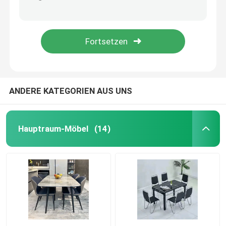
Des Hotel-3 Marmorplatte Fernsehstand Fach Fernsehkabinett-200*40*45cm
Kundengebundene Luxus-Fernsehkabinett-Stand-Wohnzimmer-Hauptmöbel 200*40*45cm
Kundenspezifisches Fernsehkabinett
Glattes Hauptschlafzimmer Fernsehkabinett-justierbares modernes Wohnzimmer-Möbel Luxussoem
Wohnzimmer-Anzeigen-Glasgestell-weißes glattes Hauptschlafzimmer Fernsehkabinett-moderner Wandschrank
Barhocker-Stuhl
Kundenspezifische Couchtische
ANDERE KATEGORIEN AUS UNS
Speisetisch und Stühle
Hauptraum-Möbel
(14)
Eames, das Stuhl speist
Metallrahmen Fernsehkabinett
Ausgeglichener Glastisch