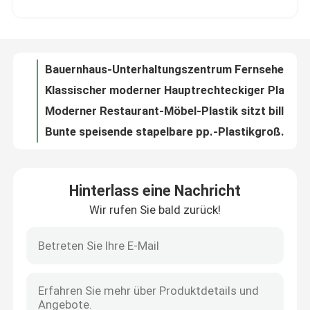
Klassischer moderner Hauptrechteckiger Plastikschemel, tragbarer stapelbarer Stuhl, einfach zu speichern
Moderner Restaurant-Möbel-Plastik sitzt billiger Restaurant-Freizeit-Kaffeestube kann Plastikstühle stapeln vor
Fabrik-Ausflug
Bunte speisende stapelbare pp.-Plastikgroßhandelssitze petzen
Nordische moderne Plastikluxusmöbel-italienischer Küchen-Abendessen-Stuhl
Qualitätskontrolle
Hochwertiger stuhlkaffeestube-Geschirrsatz der Fabrik pp. Plastik, kundengebundenes Zusammenbringen
Heiße und bunte klassische Plastikrestaurant-Stühle können, mit niedrigem Preis und großer Belastbarkeit gestapelt werden
Treten Sie mit uns in Verbindung
ODM-Ausgangsmöbel-Esszimmer stellt Rechteck-Glasspeisetisch ein und 4 Stühle stellen ein
Zeitgenosse Cadeira Eames Dining Chair 48*42*82cm mit den Holzbeinen
Fordern Sie ein Zitat
Hauptmöbel-Eames Dining Chair Multicolor Minimalist-Art für Küche
Hinterlass eine Nachricht
42*46*82cm pp., die Stühle Soem mit hölzernem Leges speisen
Wir rufen Sie bald zurück!
Hauptraum-Möbel
Unbedeutendes Gewebe Grey Dining Chairs 47*48*78*45cm helles Grey Velvet Dining Chairs
Mehrfunktionale kundenspezifische Couchtisch-einfache Versammlungs-Glasplatte mit Lagerung
Gewebe gepolsterte Stühle Sessel-Carvers Modern Textile Dining
Wohnzimmer-Möbel
Starkes dauerhaftes kundenspezifisches Fernsehkabinett-moderne 3 Fach Fernseheinheit
Moderner kundenspezifischer Fach Fernsehluxusstand der Fernsehkabinett-Marmorplatte-3
Esszimmer-Möbel