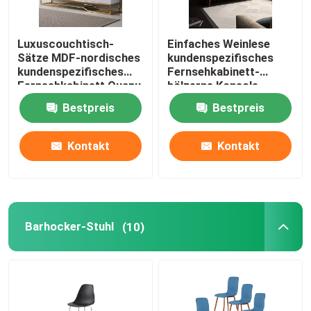
Luxuscouchtisch-
Einfaches Weinlese
Sätze MDF-nordisches
kundenspezifisches
kundenspezifisches
Fernsehkabinett-
Fernsehkabinett Quanu
hölzerne Konsole
Fernsehstand-
Bestpreis
Bestpreis
Unterhaltungszentrum-
Medien
Kontakt
Kontakt
Barhocker-Stuhl
(10)