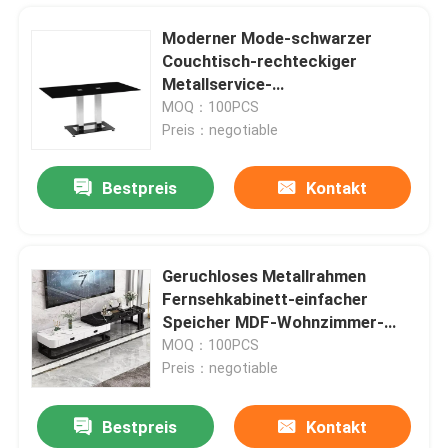
Moderner Mode-schwarzer
Couchtisch-rechteckiger
Metallservice-
Spitzenwohnzimmer
MOQ：100PCS
Preis：negotiable
Bestpreis
Kontakt
Geruchloses Metallrahmen
Fernsehkabinett-einfacher
Haus
Speicher MDF-Wohnzimmer-
Möbel Fernsehstand
MOQ：100PCS
Preis：negotiable
Produkte
Bestpreis
Kontakt
Bauernhaus-Unterhaltungszentrum Fernsehen stehen moderne Kabinett Fernsehluxuskonsole
Über uns