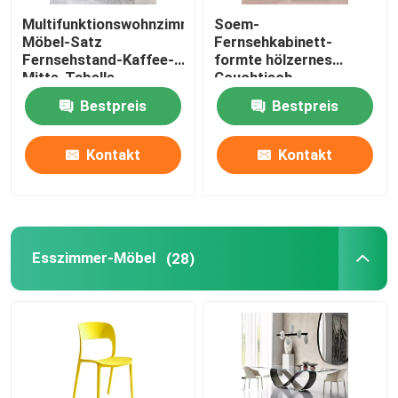
Multifunktionswohnzimmer-
Soem-
Möbel-Satz
Fernsehkabinett-
Fernsehstand-Kaffee-
formte hölzernes
Mitte-Tabelle
Couchtisch-
Glasquadrat einfache
Bestpreis
Bestpreis
Lagerung
Kontakt
Kontakt
Esszimmer-Möbel
(28)