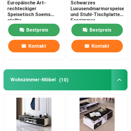
Europäische Art-
Schwarzes
rechteckiger
Luxusendmarmorspeisetis
Speisetisch des Fauxmarmors
Speisetisch Soems
und Stuhl-Tischplatte-
stellte
Esszimmer-
Marmoresszimmer-
Ausgangsmöbel
Bestpreis
Bestpreis
Möbel ein
Fernsehtabellen-Kabinett
Kontakt
Kontakt
Wohnzimmer-Möbel
(10)